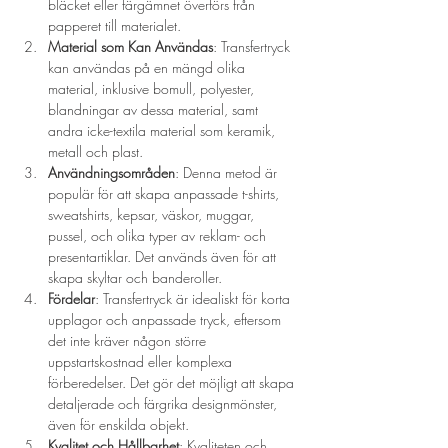
bläcket eller färgämnet överförs från 
papperet till materialet.
Material som Kan Användas
: Transfertryck 
kan användas på en mängd olika 
material, inklusive bomull, polyester, 
blandningar av dessa material, samt 
andra icke-textila material som keramik, 
metall och plast.
Användningsområden
: Denna metod är 
populär för att skapa anpassade t-shirts, 
sweatshirts, kepsar, väskor, muggar, 
pussel, och olika typer av reklam- och 
presentartiklar. Det används även för att 
skapa skyltar och banderoller.
Fördelar
: Transfertryck är idealiskt för korta 
upplagor och anpassade tryck, eftersom 
det inte kräver någon större 
uppstartskostnad eller komplexa 
förberedelser. Det gör det möjligt att skapa 
detaljerade och färgrika designmönster, 
även för enskilda objekt.
Kvalitet och Hållbarhet
: Kvaliteten och 