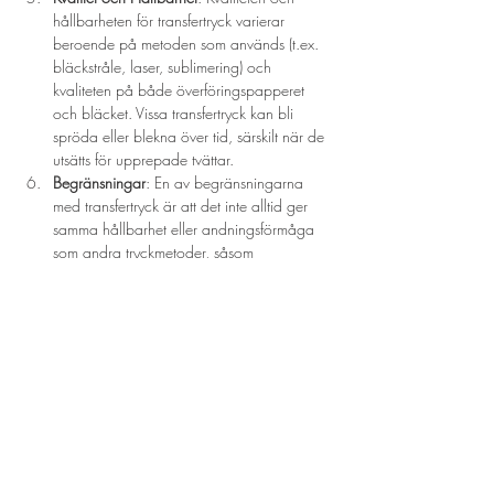
hållbarheten för transfertryck varierar 
beroende på metoden som används (t.ex. 
bläckstråle, laser, sublimering) och 
kvaliteten på både överföringspapperet 
och bläcket. Vissa transfertryck kan bli 
spröda eller blekna över tid, särskilt när de 
utsätts för upprepade tvättar.
Begränsningar
: En av begränsningarna 
med transfertryck är att det inte alltid ger 
samma hållbarhet eller andningsförmåga 
som andra tryckmetoder, såsom 
screentryck. Dessutom kan färgen på det 
underliggande materialet påverka hur den 
slutliga designen ser ut.
Kostnad och Effektivitet
: Transfertryck är en 
kostnadseffektiv metod för små upplagor 
och individuella anpassningar. För större 
upplagor kan dock andra metoder som 
screentryck vara mer ekonomiska.
Sammanfattningsvis är transfertryck en flexibel 