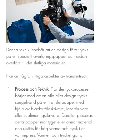
Denna teknik innebär att en design först trycks 
på ett speciellt överföringspapper och sedan 
överförs till det slutliga materialet. 
Här är några viktiga aspekter av transfertryck:
Process och Teknik
: Transfertryckprocessen 
börjar med att en bild eller design trycks 
spegelvänd på ett transferpapper med 
hjälp av bläckstråleskrivare, laserskrivare 
eller sublimeringsskrivare. Därefter placeras 
detta papper mot tyget eller annat material 
och utsätts för hög värme och tryck i en 
värmepress. Värmen och trycket gör att 