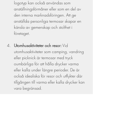
logotyp kan också användas som 
anställningsförmåner eller som en del av 
den interna marknadsföringen. Att ge 
anställda personliga termosar skapar en 
känsla av gemenskap och stolthet i 
företaget.
Utomhusaktiviteter och resor:
 Vid 
utomhusaktiviteter som camping, vandring 
eller picknick är termosar med tryck 
oumbärliga för att hålla drycker varma 
eller kalla under längre perioder. De är 
också idealiska för resor och utflykter där 
tillgången till varma eller kalla drycker kan 
vara begränsad.
Skolevenemang och 
utbildningsaktiviteter:
 Inom skolmiljöer kan 
termosar med tryck användas för att främja 
skolans varumärke och öka 
engagemanget bland elever och personal. 