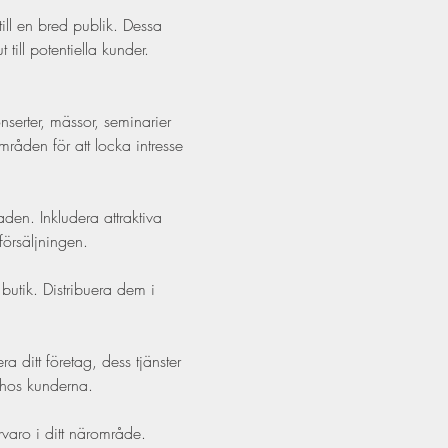
till en bred publik. Dessa 
ill potentiella kunder. 
:
erter, mässor, seminarier 
mråden för att locka intresse 
aden. Inkludera attraktiva 
försäljningen.
 butik. Distribuera dem i 
ra ditt företag, dess tjänster 
 hos kunderna.
ärvaro i ditt närområde. 