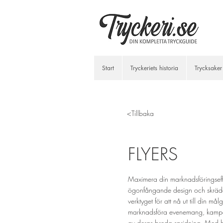
Start
Tryckeriets historia
Trycksaker
<Tillbaka
FLYERS
Maximera din marknadsföringseffe
ögonfångande design och skrädd
verktyget för att nå ut till din m
marknadsföra evenemang, kampanj
av deras breda spridning. Med hö