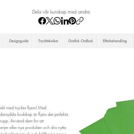
Dela vår kunskap med andra
Designguide
Trycktekniker
Grafisk Ordbok
Efterbehandling
kt med tryckta flyers! Med
arsydda budskap är flyers det perfekta
ålgrupp. Använd dem för att
er eller nya produkter och dra nytta
gkvalitativt tryck och hållbart papper