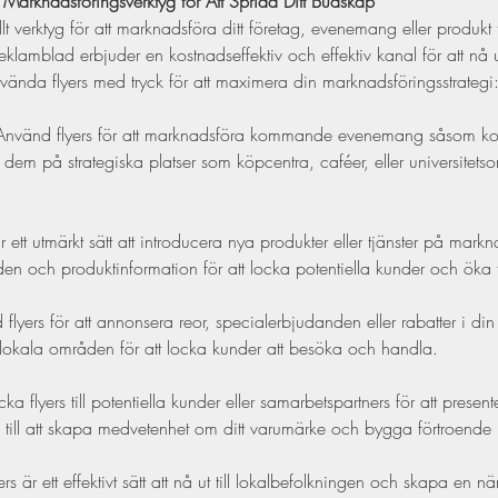
vt Marknadsföringsverktyg för Att Sprida Ditt Budskap
fullt verktyg för att marknadsföra ditt företag, evenemang eller produkt 
mblad erbjuder en kostnadseffektiv och effektiv kanal för att nå ut t
vända flyers med tryck för att maximera din marknadsföringsstrategi
Använd flyers för att marknadsföra kommande evenemang såsom kons
d dem på strategiska platser som köpcentra, caféer, eller universitetso
är ett utmärkt sätt att introducera nya produkter eller tjänster på markn
den och produktinformation för att locka potentiella kunder och öka 
flyers för att annonsera reor, specialerbjudanden eller rabatter i din
i lokala områden för att locka kunder att besöka och handla.
cka flyers till potentiella kunder eller samarbetspartners för att presente
a till att skapa medvetenhet om ditt varumärke och bygga förtroende
ers är ett effektivt sätt att nå ut till lokalbefolkningen och skapa en n