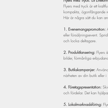
Flyers med Tryck: Ett Effekti
Flyers med tryck är ett kraft
kompakta, ögonfångande rekla
Här är några sätt du kan an
1. Evenemangspromotion:
 
eller försäljningsevent. Spri
och locka deltagare.
2. Produktlansering:
 Flyers 
bilder, förmånliga erbjudan
3. Butikskampanjer:
 Använd 
närheten av din butik eller 
4. Företagspresentation:
 Ski
och fördelar. Det kan hjälp
5. Lokalmarknadsföring:
 Fly