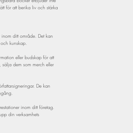
ingsbara böcker erbjuder inte 
 för att berika liv och stärka 
er inom ditt område. Det kan 
n och kunskap.
ation eller budskap för att 
, sälja dem som merch eller 
rfattarsigneringar. De kan 
amgång.
estationer inom ditt företag. 
a upp din verksamhets 