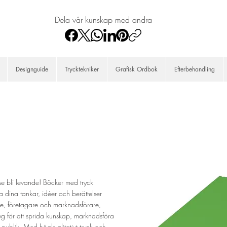
Dela vår kunskap med andra
Designguide
Trycktekniker
Grafisk Ordbok
Efterbehandling
lse bli levande! Böcker med tryck
a dina tankar, idéer och berättelser
are, företagare och marknadsförare,
ktyg för att sprida kunskap, marknadsföra
publik. Med högkvalitativt tryck och