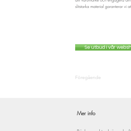
slitstarka material garanterar vi 
Se utbud i vår webs
Föregående
Mer info