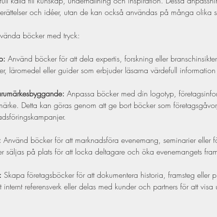
full källa till kunskap, underhållning och inspiration. Dessa anpassn
erättelser och idéer, utan de kan också användas på många olika sätt
nvända böcker med tryck:
p:
 Använd böcker för att dela expertis, forskning eller branschinsikt
 läromedel eller guider som erbjuder läsarna värdefull informatio
arumärkesbyggande:
 Anpassa böcker med din logotyp, företagsinform
märke. Detta kan göras genom att ge bort böcker som företagsgåvor
adsföringskampanjer.
:
 Använd böcker för att marknadsföra evenemang, seminarier eller fö
ller säljas på plats för att locka deltagare och öka evenemangets fr
:
 Skapa företagsböcker för att dokumentera historia, framsteg eller pr
 internt referensverk eller delas med kunder och partners för att vis