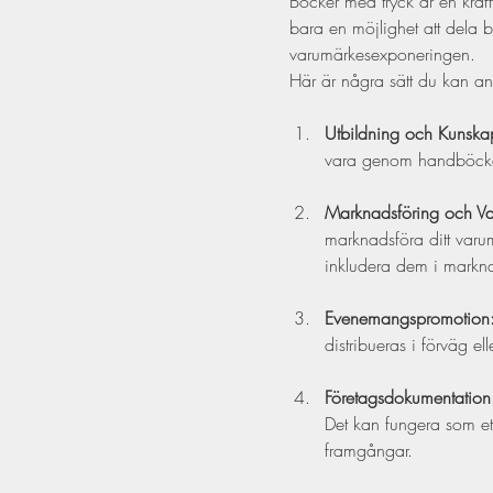
Böcker med tryck är en kraft
bara en möjlighet att dela b
varumärkesexponeringen. 
Här är några sätt du kan a
Utbildning och Kunska
vara genom handböcker,
Marknadsföring och V
marknadsföra ditt varu
inkludera dem i markn
Evenemangspromotion
distribueras i förväg e
Företagsdokumentation
Det kan fungera som ett
framgångar.