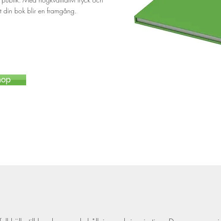
att din bok blir en framgång.
hop