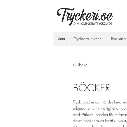
Start
Tryckeriets historia
Trycksaker
<Tillbaka
BÖCKER
Tryckt böcker och låt din berätte
erbjuder en unik möjlighet att del
med världen. Perfekta för författ
dessa böcker är ett kraftfullt ver
ditt varumärke och engagera din 