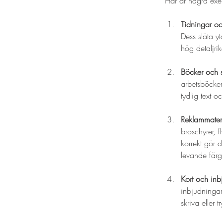
Här är några exe
Tidningar och
Dess släta yt
hög detaljrik
Böcker och s
arbetsböcker
tydlig text 
Reklammateri
broschyrer, f
korrekt gör d
levande färg
Kort och inb
inbjudningar,
skriva eller 