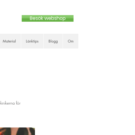
Besök webshop
Material
Länktips
Blogg
Om
knikerna för