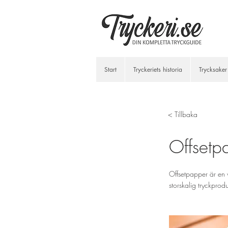
Start
Tryckeriets historia
Trycksaker
< Tillbaka
Offsetp
Offsetpapper är en 
storskalig tryckprodu