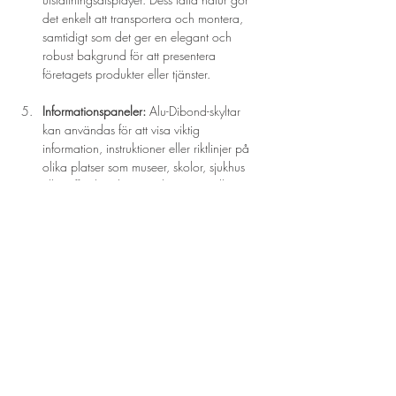
det enkelt att transportera och montera, 
samtidigt som det ger en elegant och 
robust bakgrund för att presentera 
företagets produkter eller tjänster.
Informationspaneler:
 Alu-Dibond-skyltar 
kan användas för att visa viktig 
information, instruktioner eller riktlinjer på 
olika platser som museer, skolor, sjukhus 
eller offentliga byggnader. Dess tydliga 
tryck och hållbara konstruktion gör det till 
ett pålitligt sätt att kommunicera med 
besökare och personal.
Sammanfattningsvis är Alu-Dibond ett 
mångsidigt och högkvalitativt material som är 
perfekt för olika tryckta applikationer. Dess 
hållbara konstruktion, släta yta och utmärkta 
tryckkvalitet gör det till ett populärt val för 
reklam, konstutskrifter, inredningsdekoration och 
mässmontrar både inomhus och utomhus.