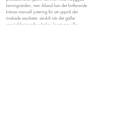
kerningvärden, men ibland kan det fortfarande 
krävas manuell justering för att uppnå det 
önskade resultatet, särskilt när det gäller 
specialdesignade rubriker, logotyper eller 
andra kreativa element.
I dagens digitala designvärld görs kerning ofta 
i programvara för grafisk design, som Adobe 
Illustrator eller Adobe InDesign. Grafiska 
designers har möjlighet att justera kerning 
manuellt eller använda automatiska 
kerningfunktioner som bygger på inbyggda 
värden eller optiska bedömningar. Kerning är 
en subtil men viktig aspekt av typografisk 
precision och layoutdesign för att skapa en 
professionell och välbalanserad visuell 
upplevelse.
Föregående
Nästa