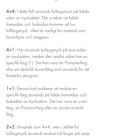
4+4:
 I detta fall används fyrfärgstryck på båda 
sidor av trycksaken. Det innebär att både 
framsidan och baksidan kommer att ha 
fullfärgstryck, vilket är vanligt för material som 
broschyrer och magasin.
4+1:
 Här används fyrfärgstryck på ena sidan 
av trycksaken, medan den andra sidan har en 
specifik färg (1). Det kan vara en Pantone-färg 
eller en särskild accentfärg som används för att 
förstärka designen.
1+1:
 Denna kod indikerar att endast en 
specifik färg används på både framsidan och 
baksidan av trycksaken. Det kan vara en svart 
färg, en Pantone-färg eller en annan enskild 
färg.
2+2:
 Liknande som 4+4, men i stället för 
fyrfärgstryck används endast två färger på varje 