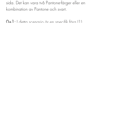
sida. Det kan vara två Pantone-färger eller en 
kombination av Pantone och svart.
0+1:
 I detta scenario är en specifik färg (1) 
använd på en sida av trycksaken, medan den 
andra sidan förblir ofärgad (0).
Dessa koder är viktiga för att kommunicera 
tryckningskrav mellan designers, tryckerier och 
kunder. De ger tydlig vägledning om vilka 
färger som ska användas på varje sida av en 
trycksak och underlättar processen för tryckning 
och produktion. Det är viktigt att korrekt 
specificera dessa koder vid design och 
filförberedelse för att säkerställa att det tryckta 
resultatet matchar förväntningarna.
Föregående
Nästa