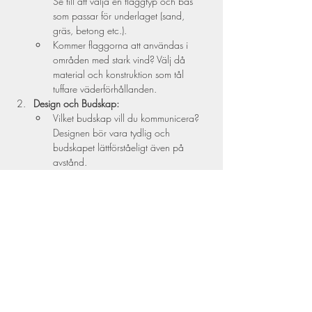
Se till att välja en flaggtyp och bas 
som passar för underlaget (sand, 
gräs, betong etc.).
Kommer flaggorna att användas i 
områden med stark vind? Välj då 
material och konstruktion som tål 
tuffare väderförhållanden.
Design och Budskap:
Vilket budskap vill du kommunicera? 
Designen bör vara tydlig och 
budskapet lättförståeligt även på 
avstånd.
Använd högupplösta bilder och 
varumärkets färger för att skapa en 
professionell och enhetlig look.
Storlek och Form:
Välj en storlek och form som passar 
evenemangets karaktär och den plats 
där flaggorna kommer att stå. Större 
flaggor syns på längre avstånd, men 
kan vara svårare att transportera och 
montera.